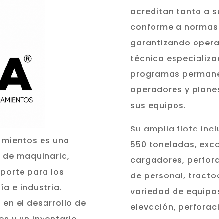
acreditan tanto a 
conforme a normas 
garantizando opera
técnica especializ
programas permane
operadores y plane
sus equipos.
Su amplia flota inc
amientos es una
550 toneladas, exc
a de maquinaria,
cargadores, perfor
nsporte para los
de personal, tract
ía e industria.
variedad de equipos
 en el desarrollo de
elevación, perforaci
s y un inventario