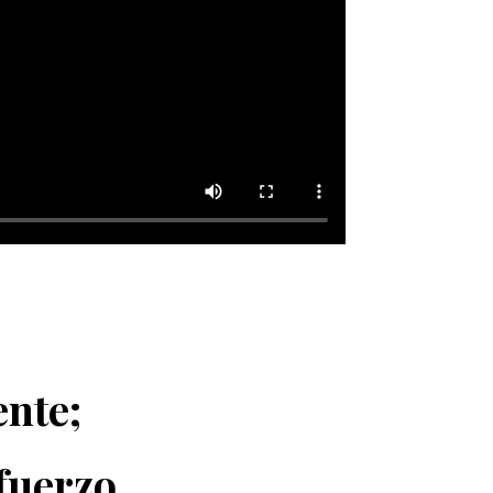
ente;
sfuerzo