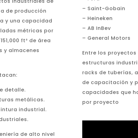
tos industriales de
– Saint-Gobain
ta de producción
– Heineken
a y una capacidad
– AB InBev
eladas métricas por
– General Motors
51,000 ft² de área
as y almacenes
Entre los proyecto
estructuras industr
racks de tuberías, 
stacan:
de capacitación y p
e detalle.
capacidades que h
turas metálicas.
por proyecto
intura industrial.
dustriales.
niería de alto nivel