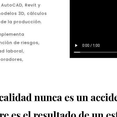
 AutoCAD, Revit y
modelos 3D, cálculos
l de la producción.
implementa
ción de riesgos,
ad laboral,
boradores,
calidad nunca es un accid
e es el resultado de un e